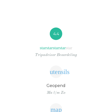
4.4
star
star
star
star
star
Tripadvisor Beoordeling
utensils
Geopend
Ma t/m Zo
map