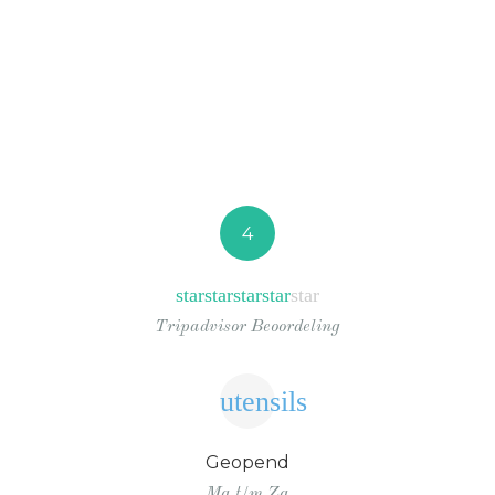
4
star
star
star
star
star
Tripadvisor Beoordeling
utensils
Geopend
Ma t/m Za