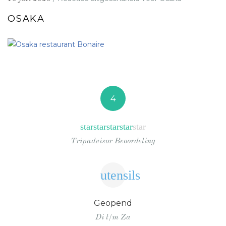
OSAKA
4
star
star
star
star
star
Tripadvisor Beoordeling
utensils
Geopend
Di t/m Za