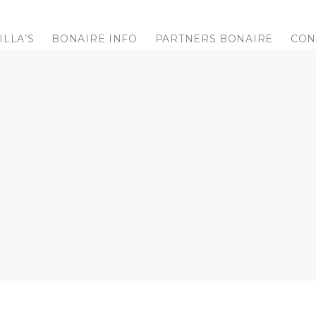
ILLA’S
BONAIRE INFO
PARTNERS BONAIRE
CON
STAURANTS OP BONAIRE
icht van de leukste restaurants op het eiland.