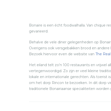
Bonaire is een écht foodwalhalla. Van chique r
gevarieerd.
Behalve de vele diner gelegenheden op Bonaire, z
Overigens ook versgebakken brood en andere lek
Bezoek hiervoor even de website van
The Real
Het eiland telt zo’n 100 restaurants en vrijwel a
vertegenwoordigd. Zo zijn er veel kleine traditi
lokale en internationale gerechten. Als toerist
om het dorp Rincon te bezoeken. In dit dorp vi
traditionele Bonairiaanse specialiteiten worde