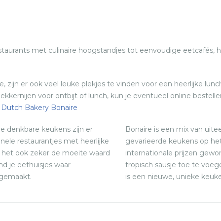
estaurants met culinaire hoogstandjes tot eenvoudige eetcafés, 
ijn er ook veel leuke plekjes te vinden voor een heerlijke lunch 
kernijen voor ontbijt of lunch, kun je eventueel online bestell
 Dutch Bakery Bonaire
lle denkbare keukens zijn er
Bonaire is een mix van uite
onele restaurantjes met heerlijke
gevarieerde keukens op het
 is het ook zeker de moeite waard
internationale prijzen gew
nd je eethuisjes waar
tropisch sausje toe te voe
n gemaakt.
is een nieuwe, unieke keuk