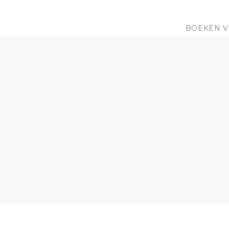
BOEKEN V
RE
Een overz