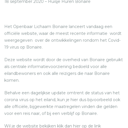
18 september 2020 – Huisje Huren Bonaire
NIEUWS VAN BONAIRE
Het Openbaar Lichaam Bonaire lanceert vandaag een
BLOGS
officiële website, waar de meest recente informatie wordt
weergegeven over de ontwikkelingen rondom het Covid-
19 virus op Bonaire.
Deze website wordt door de overheid van Bonaire gebruikt
als centrale informatievoorziening bedoeld voor alle
eilandbewoners en ook alle reizigers die naar Bonaire
komen.
Behalve een dagelijkse update omtrent de status van het
corona virus op het eiland, kun je hier dus bijvoorbeeld ook
alle officiële, bijgewerkte maatregelen vinden die gelden
voor een reis naar, of bij een verblijf op Bonaire.
Wil je de website bekijken klik dan hier op de link