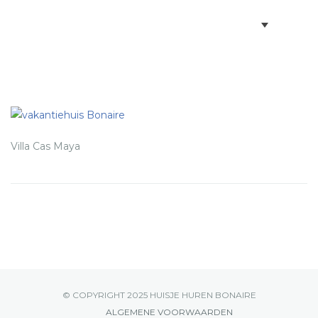
BOEKEN VILLA’S
BONAIRE INFO
PARTNERS BONAIRE
Villa Cas Maya
CONTACT
© COPYRIGHT 2025 HUISJE HUREN BONAIRE
ALGEMENE VOORWAARDEN